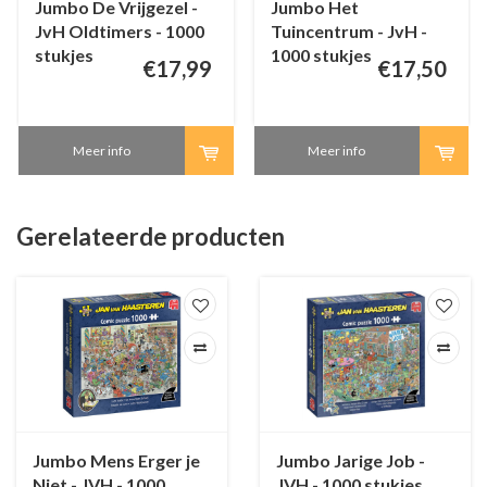
Jumbo De Vrijgezel -
Jumbo Het
JvH Oldtimers - 1000
Tuincentrum - JvH -
stukjes
1000 stukjes
€17,99
€17,50
Meer info
Meer info
Gerelateerde producten
Jumbo Mens Erger je
Jumbo Jarige Job -
Niet - JVH - 1000
JVH - 1000 stukjes