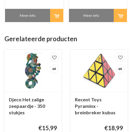
Meer info
Meer info
Gerelateerde producten
Djeco Het zalige
Recent Toys
zeepaardje - 350
Pyraminx -
stukjes
breinbreker kubus
€15,99
€18,99