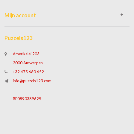
Mijn account
Puzzels123
Amerikalei 203
2000 Antwerpen
+32 475 660 652
info@puzzels123.com
BE0890389625