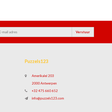
Verstuur
Puzzels123
Amerikalei 203
2000 Antwerpen
+32 475 660 652
info@puzzels123.com