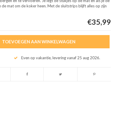
bergen en te vervoeren. Je legt de stukjes op de mat en als je de
e de mat om de koker heen. Met de sluitstrips blijft alles op zijn
€35,99
TOEVOEGEN AAN WINKELWAGEN
Even op vakantie, levering vanaf 25 aug 2026.
Afbeelding vergroten