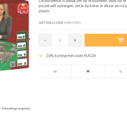
De puzzelmat is ideaal om op te puzzelen, deze op te 
puzzel wilt opbergen, zet je de koker in elkaar en rol j
plaats.
ARTIKELCODE
JUM17691
-
+
10% korting met code AUG26
Afbeelding vergroten