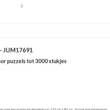
0 - JUM17691
oor puzzels tot 3000 stukjes
kjes met een maximale afmeting van 122 cm x 85 cm. Puzzel niet inbegrepen.