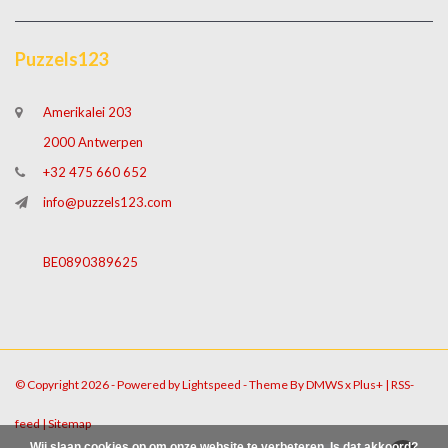
Puzzels123
Amerikalei 203
2000 Antwerpen
+32 475 660 652
info@puzzels123.com
BE0890389625
© Copyright 2026 - Powered by
Lightspeed
- Theme By
DMWS
x
Plus+
|
RSS-
feed
|
Sitemap
Wij slaan cookies op om onze website te verbeteren. Is dat akkoord?