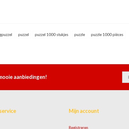
gpuzzel
puzzel
puzzel 1000 stukjes
puzzle
puzzle 1000 pièces
 mooie aanbiedingen!
service
Mijn account
Registreren