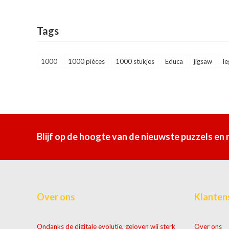
Tags
1000
1000 pièces
1000 stukjes
Educa
jigsaw
le
Blijf op de hoogte van de nieuwste puzzels en
Over ons
Klanten
Ondanks de digitale evolutie, geloven wij sterk
Over ons