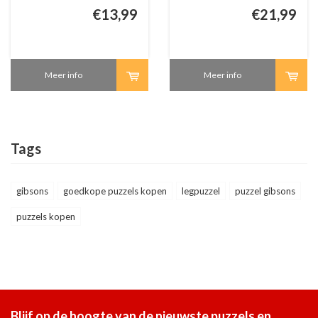
€13,99
€21,99
Meer info
Meer info
Tags
gibsons
goedkope puzzels kopen
legpuzzel
puzzel gibsons
puzzels kopen
Blijf op de hoogte van de nieuwste puzzels en