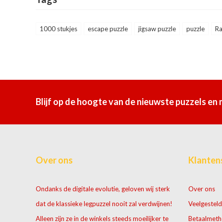
1000 stukjes
escape puzzle
jigsaw puzzle
puzzle
Ra
Blijf op de hoogte van de nieuwste puzzels en
Over ons
Klanten
Ondanks de digitale evolutie, geloven wij sterk
Over ons
dat de klassieke legpuzzel nooit zal verdwijnen!
Veelgesteld
Alleen zijn ze in de winkels steeds moeilijker te
Betaalmet