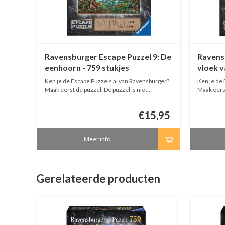
3: De
Ravensburger Escape Puzzel 9: De
Ravensb
eenhoorn - 759 stukjes
vloek v
burger?
Ken je de Escape Puzzels al van Ravensburger?
Ken je de 
Maak eerst de puzzel. De puzzel is niet
Maak eerst
helemaal hetzelfde als op de afbeelding.
helemaal h
 de
Gebruik dan de hints op de puzzel om uit de
Gebruik da
5,95
€15,95
ruimte te kunnen 'ontsnappen'.
ruimte te 
Meer info
Gerelateerde producten