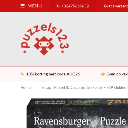
MENU
+32475660652
Gratis verzend
10% korting met code AUG26
Even op vak
Home
Escape Puzzel 8: De verboden kelder - 759 stukjes