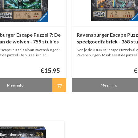
urger Escape Puzzel 7: De
Ravensburger Escape Puzz
an de wolven - 759 stukjes
speelgoedfabriek - 368 stu
Escape Puzzels al van Ravensburger?
Ken je de JUNIOR Escape Puzzels al 
 de puzzel. De puzzel is niet
Ravensburger? Maak eerst de puzzel.
etzelfde als op de afbeelding.
is niet helemaal hetzelfde als op de a
n de hints op de puzzel om uit de
Gebruik dan de hints op de puzzel om 
€15,95
€
kunnen 'ontsnappen'.
ruimte te kunnen 'ontsnappen'.
Meer info
Meer info