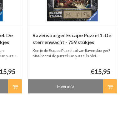
el: De
Ravensburger Escape Puzzel 1: De
Raven
kjes
sterrenwacht - 759 stukjes
Vinci
van
Ken je de Escape Puzzels al van Ravensburger?
Ken je 
 De puzzel
Maak eerst de puzzel. De puzzel is niet
Maak ee
fbeelding.
helemaal hetzelfde als op de afbeelding.
helemaa
uit de
Gebruik dan de hints op de puzzel om uit de
Gebruik
15,95
€15,95
ruimte te kunnen 'ontsnappen'.
ruimte 
Meer info