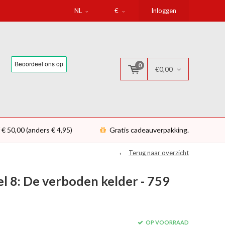
NL
€
Inloggen
0
€0,00
 € 50,00 (anders € 4,95)
Gratis cadeauverpakking.
Terug naar overzicht
l 8: De verboden kelder - 759
OP VOORRAAD