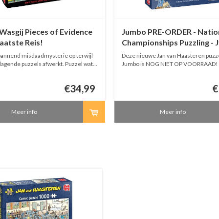
asgij Pieces of Evidence
Jumbo PRE-ORDER - Natio
Laatste Reis!
Championships Puzzling - J
1000 stukjes
pannend misdaadmysterie op terwijl
Deze nieuwe Jan van Haasteren puzze
tdagende puzzels afwerkt. Puzzel wat
Jumbo is NOG NIET OP VOORRAAD! W
et – Gebruik je verbeelding en de
bestellen. Bestellingen met meerder
gen om de verborgen scènes te
worden pas verstuurd als de bestellin
€34,99
€
 volgens de bekende Wasgij Original,
is.
n Destiny concepten.
Meer info
Meer info