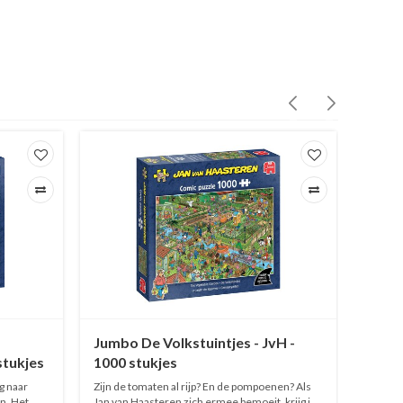
NIEU
Jumbo De Volkstuintjes - JvH -
Jumbo
stukjes
1000 stukjes
1500 
g naar
Zijn de tomaten al rijp? En de pompoenen? Als
Uitgift
jn. Het
Jan van Haasteren zich ermee bemoeit, krijg je