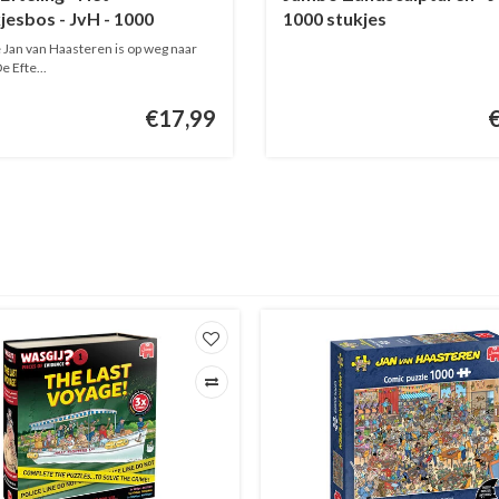
esbos - JvH - 1000
1000 stukjes
s
 Jan van Haasteren is op weg naar
e Efte...
€17,99