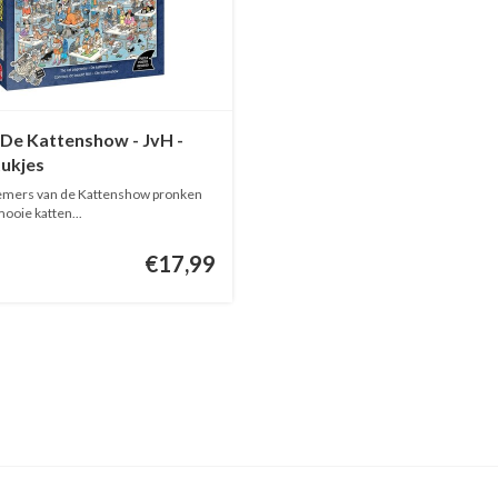
De Kattenshow - JvH -
tukjes
emers van de Kattenshow pronken
ooie katten...
€17,99