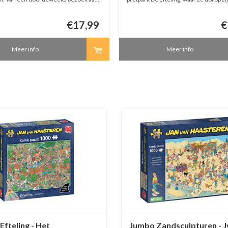
entrum maakt hij dan ook een leuke
Sprookjesbos is een van hun favoriet
oor de puzzelfan!
attracties, en dat is duidelijk te zien!
€17,99
€
Meer info
Meer info
fteling - Het
Jumbo Zandsculpturen - J