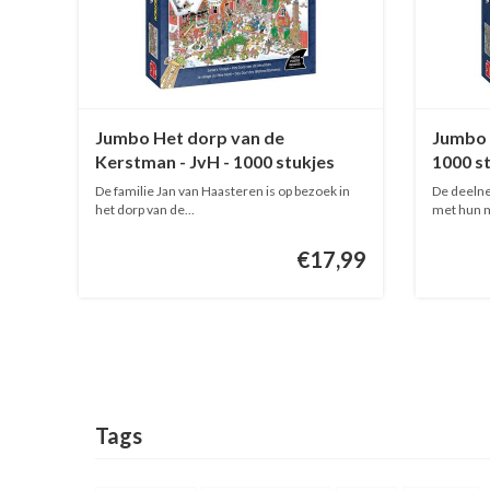
Jumbo Het dorp van de
Jumbo 
Kerstman - JvH - 1000 stukjes
1000 s
De familie Jan van Haasteren is op bezoek in
De deeln
het dorp van de...
met hun m
€17,99
Tags