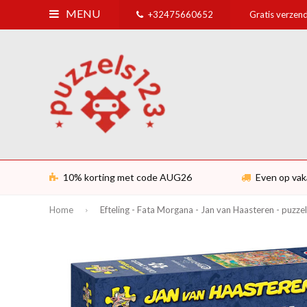
MENU
+32475660652
Gratis verzend
10% korting met code AUG26
Even op vak
Home
Efteling - Fata Morgana - Jan van Haasteren - puzze