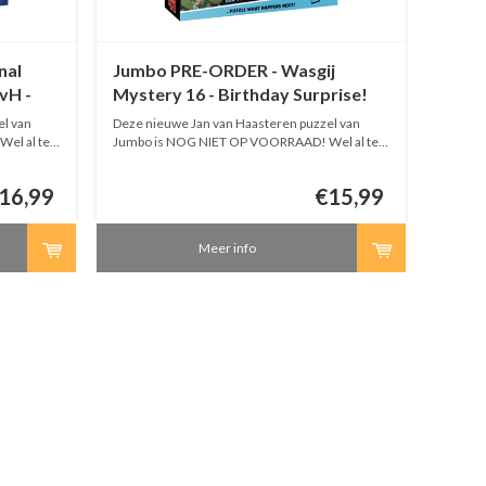
nal
Jumbo PRE-ORDER - Wasgij
Jumb
vH -
Mystery 16 - Birthday Surprise!
JvH -
-1000 stukjes
l van
Deze nieuwe Jan van Haasteren puzzel van
Deze ni
el al te
Jumbo is NOG NIET OP VOORRAAD! Wel al te
Jumbo 
e puzzels
bestellen. Bestellingen met meerdere puzzels
bestell
g volledig
worden pas verstuurd als de bestelling volledig
worden 
16,99
€15,99
is.
is.
Meer info