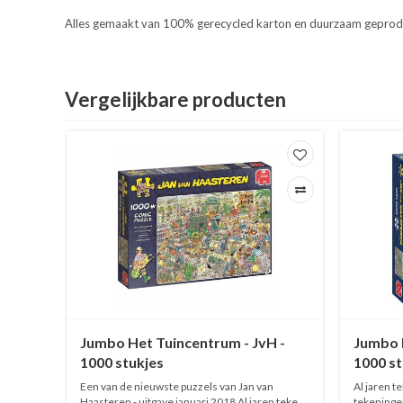
Alles gemaakt van 100% gerecycled karton en duurzaam geprod
Vergelijkbare producten
stman
Jumbo Het Tuincentrum - JvH -
Jumbo H
1000 stukjes
1000 st
k in het
Een van de nieuwste puzzels van Jan van
Al jaren t
tmis! De
Haasteren - uitgave januari 2018 Al jaren tekent
tekeninge