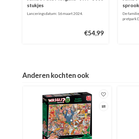
stukjes
sprookj
stukje
Lanceringsdatum: 16 maart 2024.
De familie
pretpark D
€54,99
Anderen kochten ook