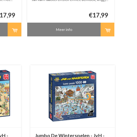
e
wel heel speciale groentjes in de volkstuintjes!
17,99
€17,99
Meer info
vH -
Jumbo De Winterspelen - JvH -