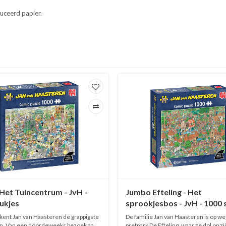
uceerd papier.
et Tuincentrum - JvH -
Jumbo Efteling - Het
ukjes
sprookjesbos - JvH - 1000 
ekent Jan van Haasteren de grappigste
De familie Jan van Haasteren is op we
n. Van een doordeweeks bezoek aan
pretpark De Efteling, waar ze dol op zi