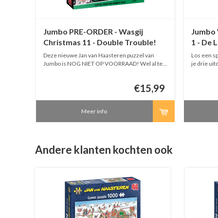
Jumbo PRE-ORDER - Wasgij
Jumbo W
Christmas 11 - Double Trouble!
1 - De 
-1000 stukjes
van
Deze nieuwe Jan van Haasteren puzzel van
Los een s
al te
Jumbo is NOG NIET OP VOORRAAD! Wel al te
je drie ui
uzzels
bestellen. Bestellingen met meerdere puzzels
je niet zi
olledig
worden pas verstuurd als de bestelling volledig
aanwijzin
5,99
€15,99
is.
ontdekken
Mystery e
Meer info
Andere klanten kochten ook