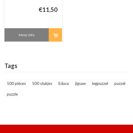
€11,50
Meer info
Tags
500 pièces
500 stukjes
Educa
jigsaw
legpuzzel
puzzel
puzzle