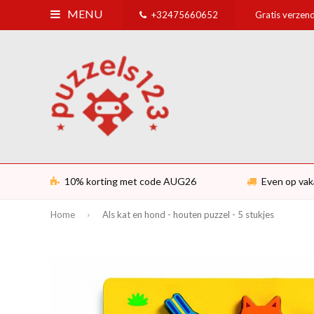
MENU
+32475660652
Gratis verzend
10% korting met code AUG26
Even op vak
Home
Als kat en hond - houten puzzel - 5 stukjes