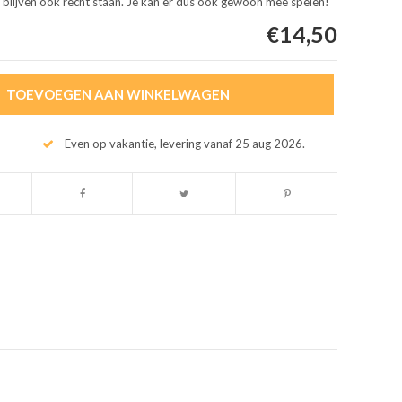
s blijven ook recht staan. Je kan er dus ook gewoon mee spelen!
€14,50
TOEVOEGEN AAN WINKELWAGEN
Even op vakantie, levering vanaf 25 aug 2026.