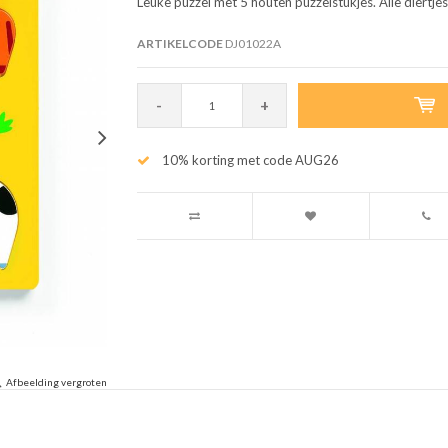
Leuke puzzel met 5 houten puzzelstukjes. Alle diertje
ARTIKELCODE
DJ01022A
-
+
10% korting met code AUG26
Afbeelding vergroten