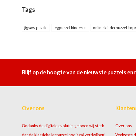
Tags
jigsaw puzzle
legpuzzel kinderen
online kinderpuzzel kop
Blijf op de hoogte van de nieuwste puzzels en
Over ons
Klanten
Ondanks de digitale evolutie, geloven wij sterk
Over ons
dat de klassieke legpuzzel nooit zal verdwijnen!
Veelgesteld