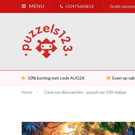
MENU
+32475660652
Gratis verzend
10% korting met code AUG26
Even op vak
Home
Oase van dinosauriërs - puzzel van 100 stukjes