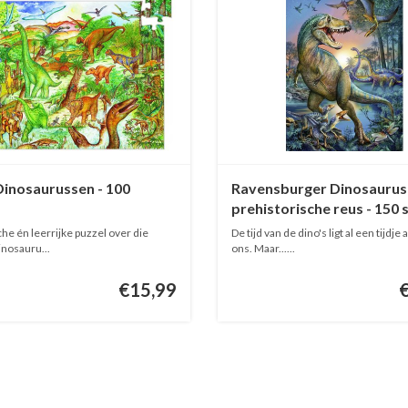
Dinosaurussen - 100
Ravensburger Dinosaurus 
s
prehistorische reus - 150 
he én leerrijke puzzel over die
De tijd van de dino's ligt al een tijdje
inosauru...
ons. Maar......
€15,99