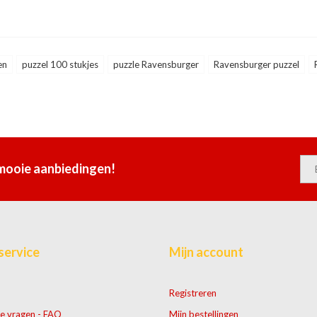
en
puzzel 100 stukjes
puzzle Ravensburger
Ravensburger puzzel
 mooie aanbiedingen!
service
Mijn account
Registreren
e vragen - FAQ
Mijn bestellingen