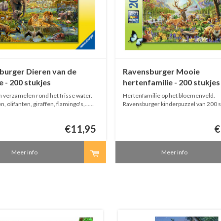
burger Dieren van de
Ravensburger Mooie
 - 200 stukjes
hertenfamilie - 200 stukjes
n verzamelen rond het frisse water.
Hertenfamilie op het bloemenveld.
 olifanten, giraffen, flamingo's,...
Ravensburger kinderpuzzel van 200 s
s van de partij! Ravensburger puzzel
ukjes.
€11,95
€
Meer info
Meer info