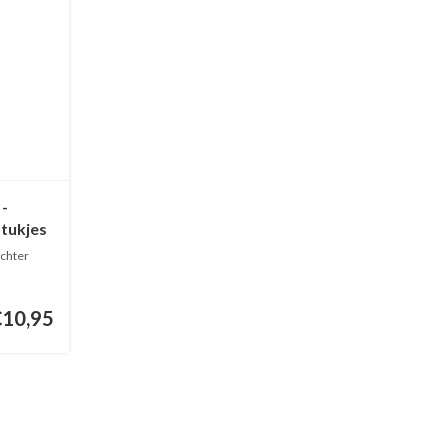
-
stukjes
 achter
€10,95