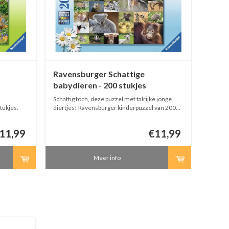
Ravensburger Schattige
Rave
babydieren - 200 stukjes
dinos
Schattig toch, deze puzzel met talrijke jonge
Kinderp
tukjes.
diertjes! Ravensburger kinderpuzzel van 200
Ravens
stukjes.
11,99
€11,99
Meer info