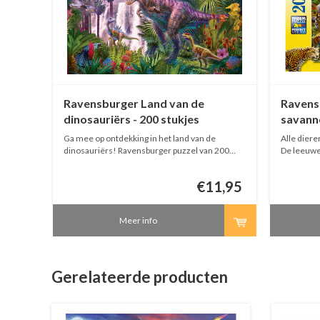
est -
Ravensburger Land van de
Ravens
dinosauriërs - 200 stukjes
savanne
e
Ga mee op ontdekking in het land van de
Alle diere
elen
dinosauriërs! Ravensburger puzzel van 200
De leeuwen,
l van
stukjes.
Iedereen i
van 200 st
1,99
€11,95
Meer info
Gerelateerde producten