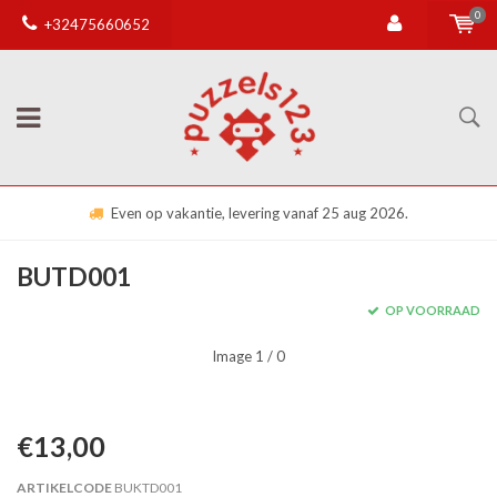
0
+32475660652
Even op vakantie, levering vanaf 25 aug 2026.
BUTD001
OP VOORRAAD
Image
1
/ 0
€13,00
ARTIKELCODE
BUKTD001