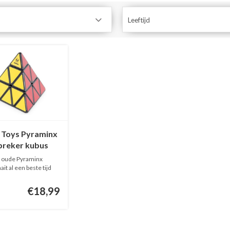
Leeftijd
 Toys Pyraminx
nbreker kubus
r oude Pyraminx
ait al een beste tijd
€18,99