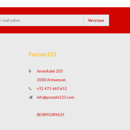
Verstuur
Puzzels123
Amerikalei 203
2000 Antwerpen
+32 475 660 652
info@puzzels123.com
BE0890389625