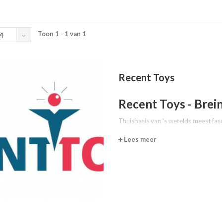
Toon 1 - 1 van 1
4
Recent Toys
Recent Toys - Brei
Thuisbasis van 's werelds meest fa
We hebben de hele wereld afgereisd
Lees meer
geïnspireerde collectie van hersenkr
Of je nu een liefhebber van logica b
patronen, wij hebben de puzzel voor
Onze unieke, hands-on puzzels geven