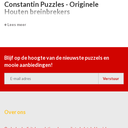
Constantin Puzzles - Originele
Houten breinbrekers
Ga je geen uitdaging uit de weg? Of ben je op zoek naar een kwalitatief
Lees meer
en origineel cadeau? Dan ben je aan het goede adres met deze houten
breinbrekers van Constantin Puzzles.
Blijf op de hoogte van de nieuwste puzzels en
mooie aanbiedingen!
Verstuur
Over ons