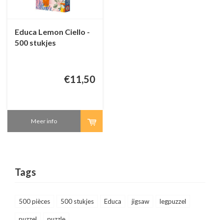
Educa Lemon Ciello -
500 stukjes
€11,50
Meer info
Tags
500 pièces
500 stukjes
Educa
jigsaw
legpuzzel
puzzel
puzzle