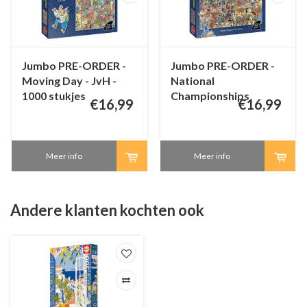
Jumbo PRE-ORDER -
Jumbo PRE-ORDER -
Moving Day - JvH -
National
1000 stukjes
Championships
€16,99
€16,99
Puzzling - JvH - 1000
stukjes
Meer info
Meer info
Andere klanten kochten ook