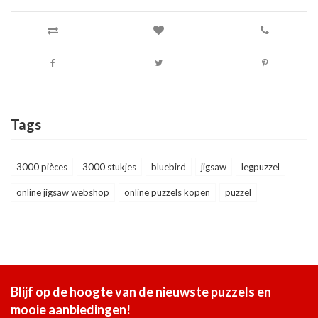
Tags
3000 pièces
3000 stukjes
bluebird
jigsaw
legpuzzel
online jigsaw webshop
online puzzels kopen
puzzel
Blijf op de hoogte van de nieuwste puzzels en
mooie aanbiedingen!