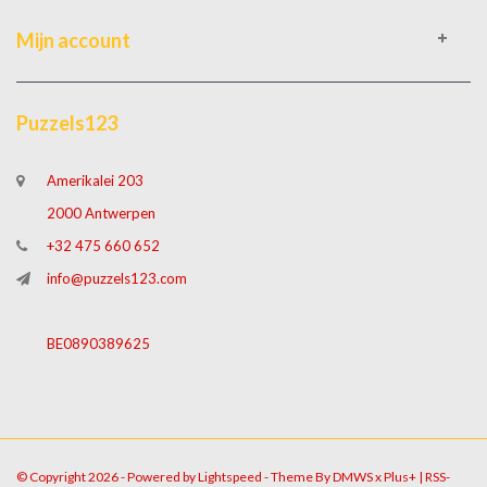
Mijn account
Puzzels123
Amerikalei 203
2000 Antwerpen
+32 475 660 652
info@puzzels123.com
BE0890389625
© Copyright 2026 - Powered by
Lightspeed
- Theme By
DMWS
x
Plus+
|
RSS-