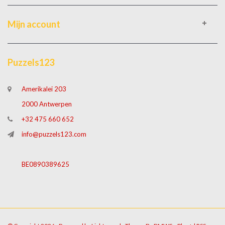
Mijn account
Puzzels123
Amerikalei 203
2000 Antwerpen
+32 475 660 652
info@puzzels123.com
BE0890389625