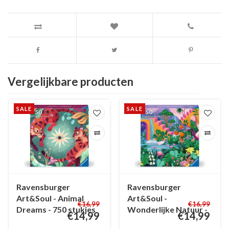
Vergelijkbare producten
SALE
SALE
Ravensburger
Ravensburger
Art&Soul - Animal
Art&Soul -
€16,99
€16,99
Dreams - 750 stukjes
Wonderlijke Natuur -
€14,99
€14,99
750 stukjes