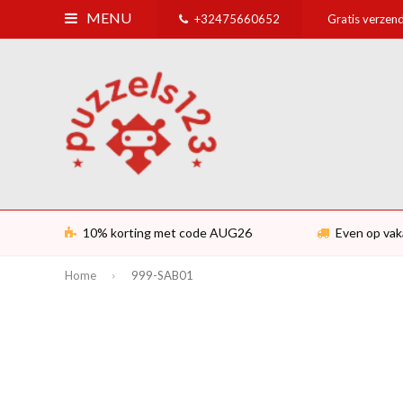
MENU
+32475660652
Gratis verzend
10% korting met code AUG26
Even op vak
Home
999-SAB01