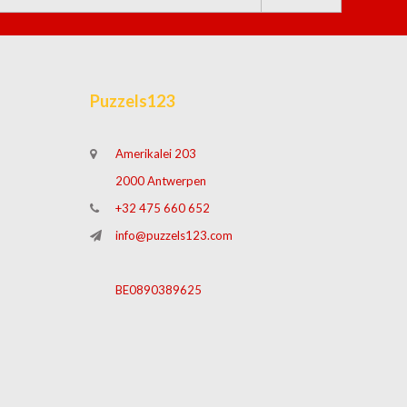
Puzzels123
Amerikalei 203
2000 Antwerpen
+32 475 660 652
info@puzzels123.com
BE0890389625