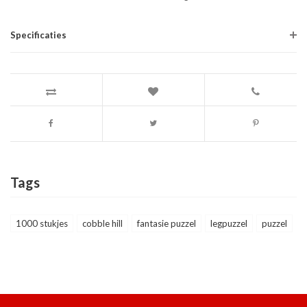
Specificaties
Tags
1000 stukjes
cobble hill
fantasie puzzel
legpuzzel
puzzel