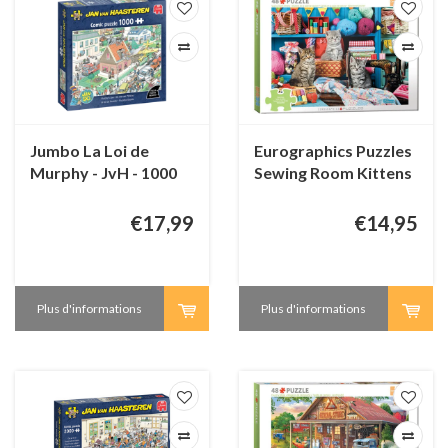
Jumbo La Loi de
Eurographics Puzzles
Murphy - JvH - 1000
Sewing Room Kittens
pièces
- Connecting Pieces -
48 pièces
€17,99
€14,95
Plus d'informations
Plus d'informations