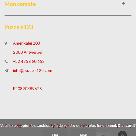
Mon compte
Puzzels123
Amerikalei 203
2000 Antwerpen
+32 475 660 652
info@puzzels123.com
BE0890389625
Veuillez accepter les cookies afin de rendre ce site plus fonctionnel. D'accord?
© Copyright 2026 - Powered by
Lightspeed
- Theme By
DMWS
x
Plus+
|
Fil RSS
|
Oui
Non