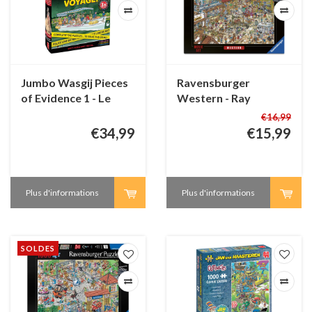
Jumbo Wasgij Pieces
Ravensburger
of Evidence 1 - Le
Western - Ray
Dernier Voyage!
Nicholson - 1000
€16,99
pièces
€34,99
€15,99
Plus d'informations
Plus d'informations
SOLDES