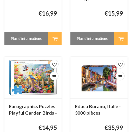
Championships
Santa's Unexpected
Puzzling - JvH - 1000
Delivery! - 1000
€16,99
€15,99
pièces
pièces
Plus d'informations
Plus d'informations
Eurographics Puzzles
Educa Burano, Italie -
Playful Garden Birds -
3000 pièces
Connecting Pieces -
24 pièces
€14,95
€35,99