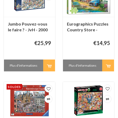
Jumbo Pouvez-vous
Eurographics Puzzles
le faire ? - JvH - 2000
Country Store -
pieces
Connecting Pieces -
48 pièces
€25,99
€14,95
Plus d'informations
Plus d'informations
SOLDES