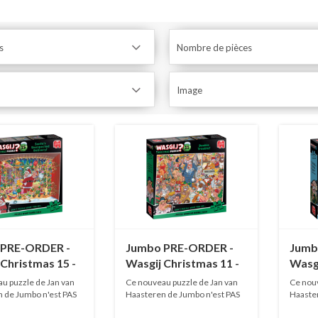
s
Nombre de pièces
Image
 PRE-ORDER -
Jumbo PRE-ORDER -
Jumb
Christmas 15 -
Wasgij Christmas 11 -
Wasgi
s Unexpected
Double Trouble! - 1000
Birth
u puzzle de Jan van
Ce nouveau puzzle de Jan van
Ce nouv
y! - 1000 pièces
pièces
1000 
 de Jumbo n'est PAS
Haasteren de Jumbo n'est PAS
Haaster
EN...
EN...