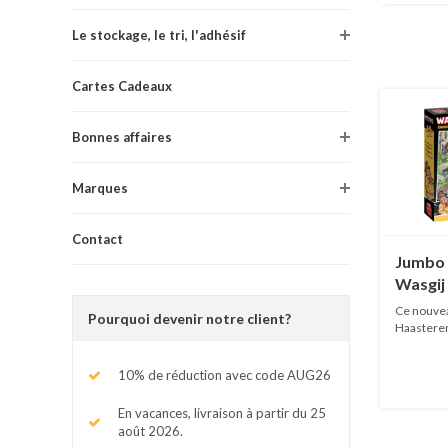
Le stockage, le tri, l'adhésif
Cartes Cadeaux
Bonnes affaires
Marques
Contact
Jumbo
Wasgij 
Calm on
Ce nouvea
Pourquoi devenir notre client?
1000 p
Haasteren
EN...
10% de réduction avec code AUG26
En vacances, livraison à partir du 25
août 2026.