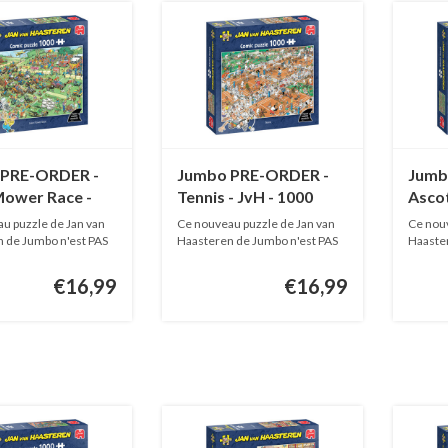
 PRE-ORDER -
Jumbo PRE-ORDER -
Jumb
ower Race -
Tennis - JvH - 1000
Ascot
000 pièces
pièces
JvH -
u puzzle de Jan van
Ce nouveau puzzle de Jan van
Ce nouv
 de Jumbo n'est PAS
Haasteren de Jumbo n'est PAS
Haaster
EN...
EN...
€16,99
€16,99