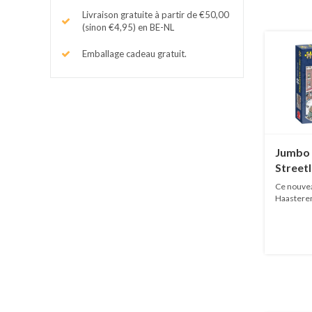
Livraison gratuite à partir de €50,00
(sinon €4,95) en BE-NL
Emballage cadeau gratuit.
Jumbo
Streetl
pièces
Ce nouvea
Haasteren
EN...