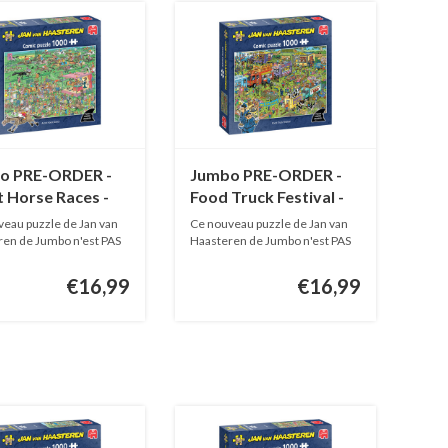
o PRE-ORDER -
Jumbo PRE-ORDER -
 Horse Races -
Food Truck Festival -
 1000 pièces
JvH - 1000 pièces
eau puzzle de Jan van
Ce nouveau puzzle de Jan van
en de Jumbo n'est PAS
Haasteren de Jumbo n'est PAS
EN...
€16,99
€16,99