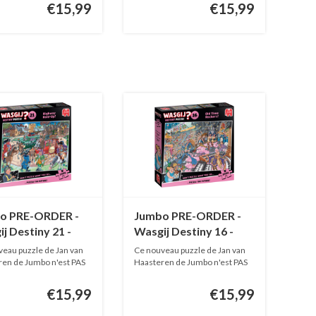
€15,99
€15,99
o PRE-ORDER -
Jumbo PRE-ORDER -
j Destiny 21 -
Wasgij Destiny 16 -
way Hold-Up! -
Old Time Rockers! -
eau puzzle de Jan van
Ce nouveau puzzle de Jan van
pièces
1000 pièces
en de Jumbo n'est PAS
Haasteren de Jumbo n'est PAS
EN...
€15,99
€15,99