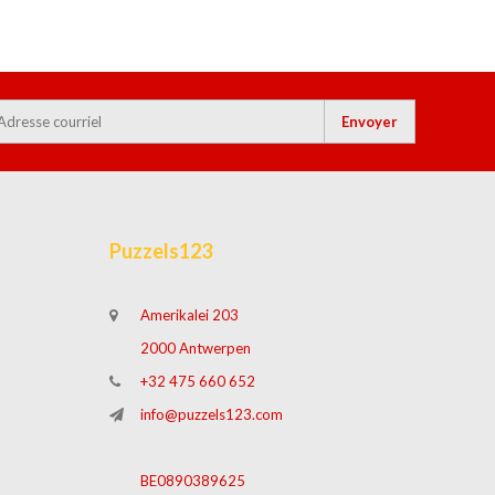
Envoyer
Puzzels123
Amerikalei 203
2000 Antwerpen
+32 475 660 652
info@puzzels123.com
BE0890389625