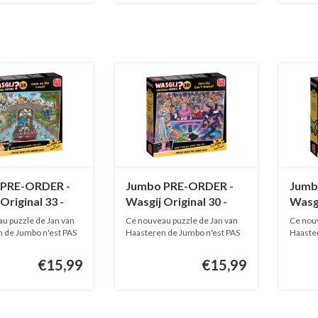
 PRE-ORDER -
Jumbo PRE-ORDER -
Jumb
Original 33 -
Wasgij Original 30 -
Wasgi
 the Canal! -
Strictly can't Dance! -
Catch
u puzzle de Jan van
Ce nouveau puzzle de Jan van
Ce nouv
ièces
1000 pièces
1000 
 de Jumbo n'est PAS
Haasteren de Jumbo n'est PAS
Haaster
EN...
EN...
€15,99
€15,99