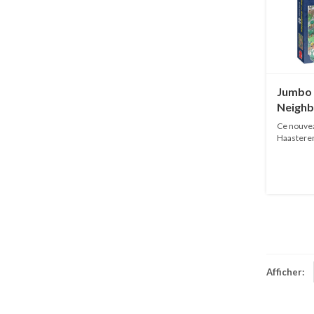
Jumbo
Neighbo
1000 p
Ce nouvea
Haasteren
EN...
Afficher: