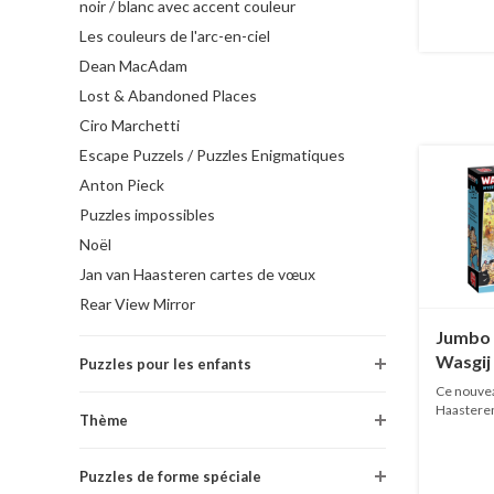
noir / blanc avec accent couleur
Les couleurs de l'arc-en-ciel
Dean MacAdam
Lost & Abandoned Places
Ciro Marchetti
Escape Puzzels / Puzzles Enigmatiques
Anton Pieck
Puzzles impossibles
Noël
Jan van Haasteren cartes de vœux
Rear View Mirror
Jumbo
Wasgij
Puzzles pour les enfants
Campi
Ce nouvea
- 1000 
Haasteren
Thème
EN...
Puzzles de forme spéciale