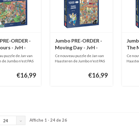
 PRE-ORDER -
Jumbo PRE-ORDER -
Jumb
urs - JvH -
Moving Day - JvH -
The M
ièces
1000 pièces
pièce
u puzzle de Jan van
Ce nouveau puzzle de Jan van
Ce nouv
 de Jumbo n'est PAS
Haasteren de Jumbo n'est PAS
Haaster
EN...
EN...
€16,99
€16,99
Affiche 1 - 24 de 26
24