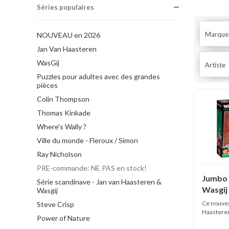
Séries populaires
Marque
NOUVEAU en 2026
Jan Van Haasteren
WasGij
Artiste
Puzzles pour adultes avec des grandes
pièces
Colin Thompson
Thomas Kinkade
Where's Wally ?
Ville du monde - Fleroux / Simon
Ray Nicholson
PRE-commande: NE PAS en stock!
Jumbo
Série scandinave - Jan van Haasteren &
Wasgij 
Wasgij
Santa'
Ce nouvea
Steve Crisp
Deliver
Haasteren
Power of Nature
EN...