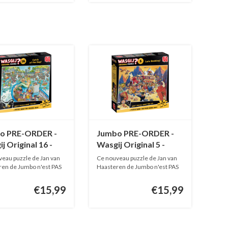
o PRE-ORDER -
Jumbo PRE-ORDER -
j Original 16 -
Wasgij Original 5 -
 of the Day! -
Late Booking! - 1000
eau puzzle de Jan van
Ce nouveau puzzle de Jan van
pièces
pièces
en de Jumbo n'est PAS
Haasteren de Jumbo n'est PAS
EN...
€15,99
€15,99