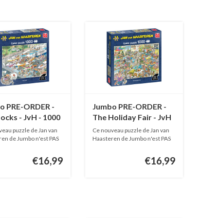
o PRE-ORDER -
Jumbo PRE-ORDER -
ocks - JvH - 1000
The Holiday Fair - JvH
s
- 1000 pièces
eau puzzle de Jan van
Ce nouveau puzzle de Jan van
en de Jumbo n'est PAS
Haasteren de Jumbo n'est PAS
EN...
€16,99
€16,99