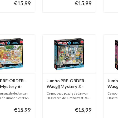
€15,99
€15,99
 PRE-ORDER -
Jumbo PRE-ORDER -
Jumb
 Mystery 6 -
Wasgij Mystery 3 -
Wasgi
ng Commotion!
Drama at the Opera! -
High
u puzzle de Jan van
Ce nouveau puzzle de Jan van
Ce nouv
pièces
1000 pièces
1000 
 de Jumbo n'est PAS
Haasteren de Jumbo n'est PAS
Haaster
EN...
EN...
€15,99
€15,99