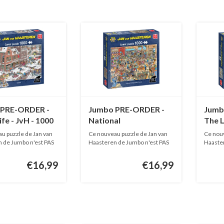
 PRE-ORDER -
Jumbo PRE-ORDER -
Jumb
ife - JvH - 1000
National
The L
Championships
pièce
u puzzle de Jan van
Ce nouveau puzzle de Jan van
Ce nouv
Puzzling - JvH - 1000
 de Jumbo n'est PAS
Haasteren de Jumbo n'est PAS
Haaster
EN...
EN...
pièces
€16,99
€16,99