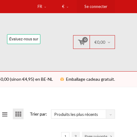
FR
€
Se connecter
0
€0,00
€50,00 (sinon €4,95) en BE-NL
Emballage cadeau gratuit.
Trier par:
Produits les plus récents
1
2
Page suivante