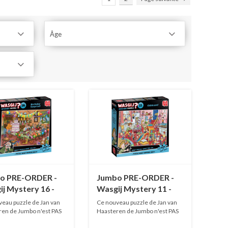
Âge
o PRE-ORDER -
Jumbo PRE-ORDER -
j Mystery 16 -
Wasgij Mystery 11 -
day Surprise! -
Childcare! - 1000
eau puzzle de Jan van
Ce nouveau puzzle de Jan van
pièces
pièces
en de Jumbo n'est PAS
Haasteren de Jumbo n'est PAS
EN...