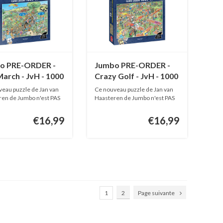
o PRE-ORDER -
Jumbo PRE-ORDER -
arch - JvH - 1000
Crazy Golf - JvH - 1000
s
pièces
eau puzzle de Jan van
Ce nouveau puzzle de Jan van
en de Jumbo n'est PAS
Haasteren de Jumbo n'est PAS
EN...
€16,99
€16,99
1
2
Page suivante